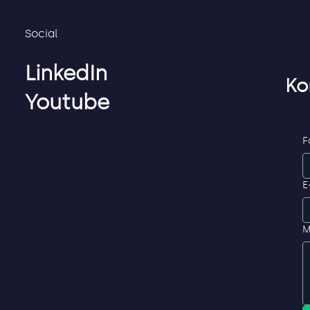
Social
LinkedIn
Ko
Youtube
F
E
M