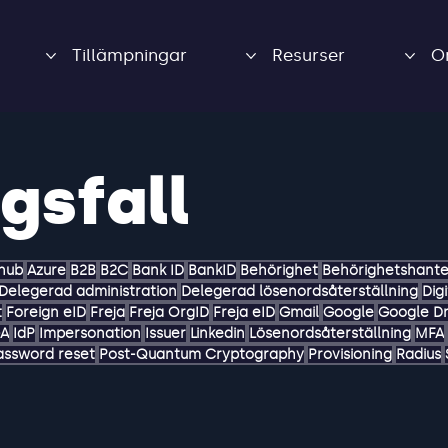
Tillämpningar
Resurser
O
gsfall
 hub
Azure
B2B
B2C
Bank ID
BankID
Behörighet
Behörighetshante
Delegerad administration
Delegerad lösenordsåterställning
Dig
t
Foreign eID
Freja
Freja OrgID
Freja eID
Gmail
Google
Google Dr
GA
IdP
Impersonation
Issuer
Linkedin
Lösenordsåterställning
MFA
assword reset
Post-Quantum Cryptography
Provisioning
Radius