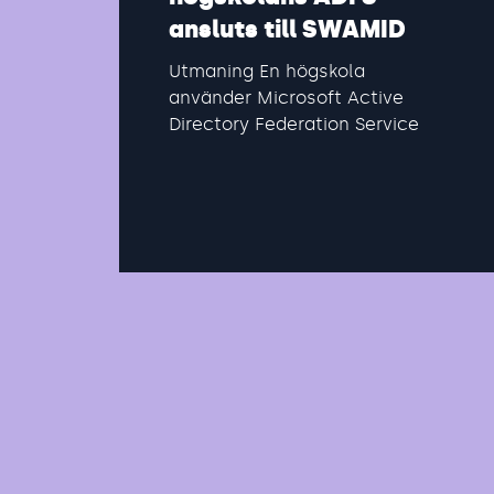
ansluts till SWAMID
Utmaning En högskola
använder Microsoft Active
Directory Federation Services
(ADFS) som federationstjänst.
ADFS hos högskolan är
ansluten...