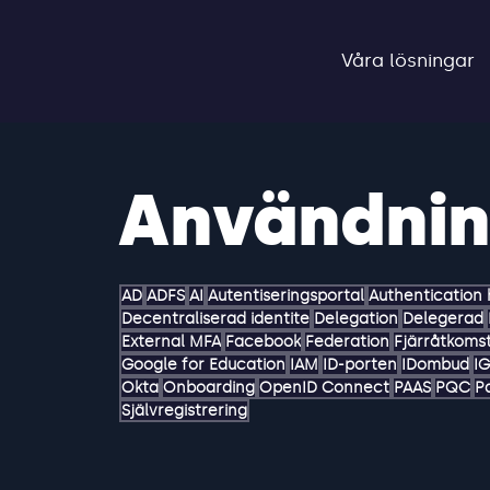
Våra lösningar
Användnin
AD
ADFS
AI
Autentiseringsportal
Authentication
Decentraliserad identite
Delegation
Delegerad
External MFA
Facebook
Federation
Fjärråtkoms
Google for Education
IAM
ID-porten
IDombud
I
Okta
Onboarding
OpenID Connect
PAAS
PQC
P
Självregistrering