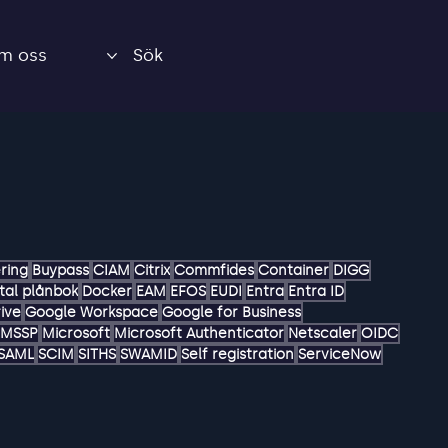
m oss
Sök
ring
Buypass
CIAM
Citrix
Commfides
Container
DIGG
ital plånbok
Docker
EAM
EFOS
EUDI
Entra
Entra ID
ive
Google Workspace
Google for Business
MSSP
Microsoft
Microsoft Authenticator
Netscaler
OIDC
SAML
SCIM
SITHS
SWAMID
Self registration
ServiceNow