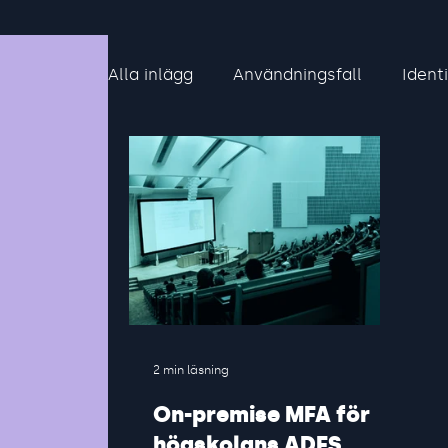
Alla inlägg
Användningsfall
Ident
2 min läsning
On-premise MFA för
högskolans ADFS