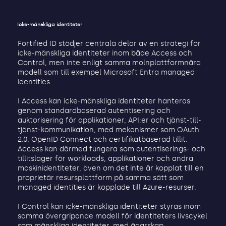
Icke-mänskliga identiteter
Fortified ID stödjer centrala delar av en strategi för
icke-mänskliga identiteter inom både Access och
Control, men inte enligt samma molnplattformnära
modell som till exempel Microsoft Entra managed
identities.
I Access kan icke-mänskliga identiteter hanteras
genom standardbaserad autentisering och
auktorisering för applikationer, API:er och tjänst-till-
tjänst-kommunikation, med mekanismer som OAuth
2.0, OpenID Connect och certifikatbaserad tillit.
Access kan därmed fungera som autentiserings- och
tillitslager för workloads, applikationer och andra
maskinidentiteter, även om det inte är kopplat till en
proprietär resursplattform på samma sätt som
managed identities är kopplade till Azure-resurser.
I Control kan icke-mänskliga identiteter styras inom
samma övergripande modell för identiteters livscykel
som mänskliga identiteter, med ägarskap,