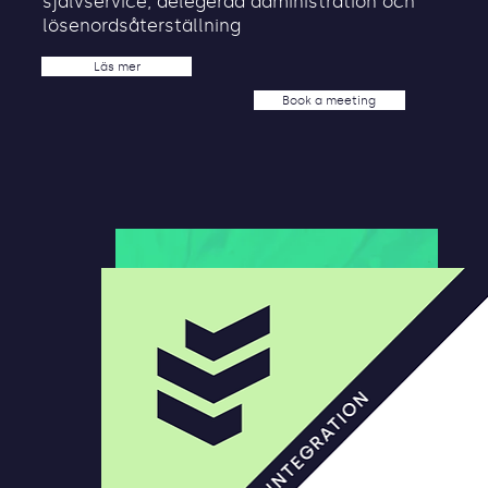
självservice, delegerad administration och
lösenordsåterställning
Läs mer
Book a meeting