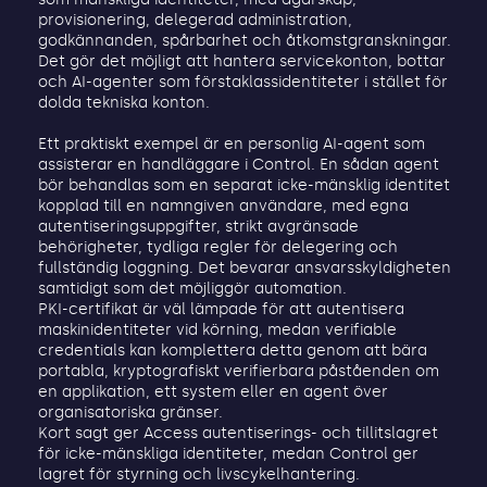
provisionering, delegerad administration,
godkännanden, spårbarhet och åtkomstgranskningar.
Det gör det möjligt att hantera servicekonton, bottar
och AI-agenter som förstaklassidentiteter i stället för
dolda tekniska konton.
Ett praktiskt exempel är en personlig AI-agent som
assisterar en handläggare i Control. En sådan agent
bör behandlas som en separat icke-mänsklig identitet
kopplad till en namngiven användare, med egna
autentiseringsuppgifter, strikt avgränsade
behörigheter, tydliga regler för delegering och
fullständig loggning. Det bevarar ansvarsskyldigheten
samtidigt som det möjliggör automation.
PKI-certifikat är väl lämpade för att autentisera
maskinidentiteter vid körning, medan verifiable
credentials kan komplettera detta genom att bära
portabla, kryptografiskt verifierbara påståenden om
en applikation, ett system eller en agent över
organisatoriska gränser.
Kort sagt ger Access autentiserings- och tillitslagret
för icke-mänskliga identiteter, medan Control ger
lagret för styrning och livscykelhantering.