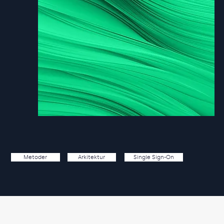
Single Sign-On
Metoder
Arkitektur