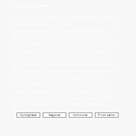
Populära säkra metoder
Vi sticker ut hakan och säger att vi har den
mest moderna och agila
autentiseringslösningen på marknaden. Vår
långa erfarenhet av integration ger våra
kunder möjlighet att ha en produkt som löser
alla autentiserings-scenarier. Vi integrerar
med alla de vanliga applikationerna men
också många av de nationella metoder som
ofta kan vara unika för ett land eller union.
Vår modulbaserade arkitektur ger oss
möjligheten att smidigt kunna addera nya
säkra metoder när de efterfrågas av våra
kunder. Vilka sätt som presenteras för en
slutanvänderare styr kunden utifrån
kontext/grupptillhörighet/roll etc.
Myndigheter
Regioner
Kommuner
Privat sektor