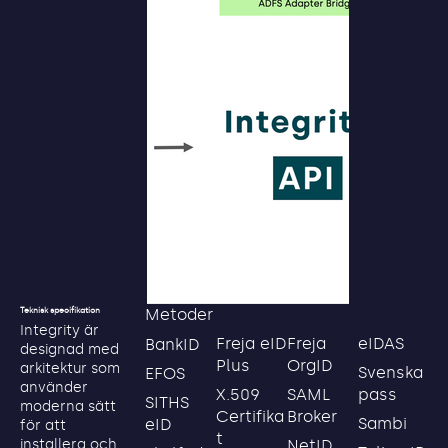
Metoder
Teknisk specifikation
Integrity är
Freja eID
Freja
eIDAS
BankID
designad med
Plus
OrgID
arkitektur som
Svenska
EFOS
använder
X.509
SAML
pass
SITHS
moderna sätt
Certifika
Broker
Sambi
eID
för att
t
NetID
installera och