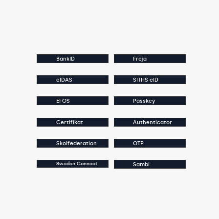
BankID
Freja
eIDAS
SITHS eID
EFOS
Passkey
Certifikat
Authenticator
Skolfederation
OTP
Sweden Connect
Sambi