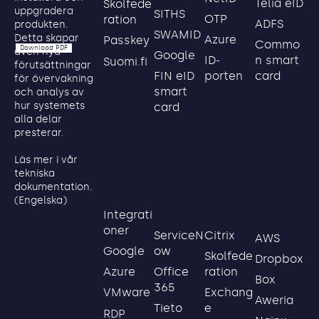
Telia eID
Skolfede
uppgradera
SITHS
OTP
ration
ADFS
produkten.
SWAMID
Detta skapar
Azure
Passkey
Commo
Download PDF
även nya
Google
ID-
n smart
Suomi.fi
förutsättningar
FIN eID
porten
card
för övervakning
smart
och analys av
hur systemets
card
alla delar
presterar.
Läs mer i vår
tekniska
dokumentation.
(Engelska)
Integrati
oner
ServiceN
Citrix
AWS
ow
Google
Skolfede
Dropbox
Office
ration
Azure
Box
365
Exchang
VMware
Aweria
Tieto
e
RDP