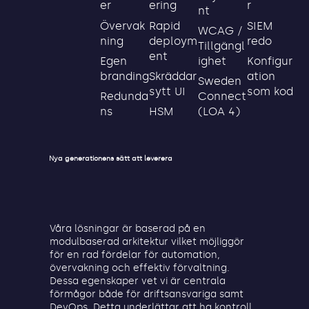
ering
r
er
nt
Rapid
SIEM
Övervak
WCAG /
deploym
redo
ning
Tillgängl
ent
ighet
Konfigur
Egen
Skräddar
ation
branding
Sweden
sytt UI
som kod
Connect
Redunda
HSM
(LOA 4)
ns
Nya generationens sätt att leverera
Våra lösningar är baserad på en
modulbaserad arkitektur vilket möjliggör
för en rad fördelar för automation,
övervakning och effektiv förvaltning.
Dessa egenskaper vet vi är centrala
förmågor både för driftsansvariga samt
DevOps. Detta underlättar att ha kontroll