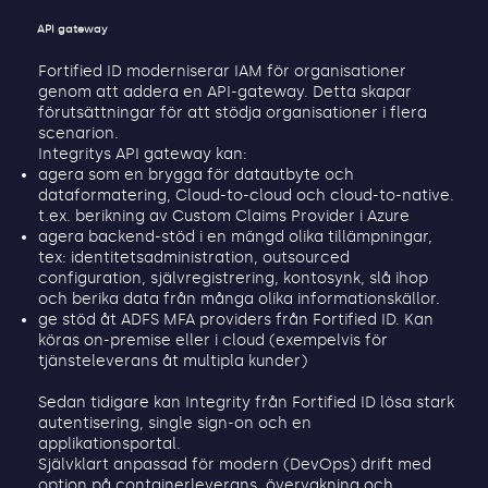
API gateway
Fortified ID moderniserar IAM för organisationer
genom att addera en API-gateway. Detta skapar
förutsättningar för att stödja organisationer i flera
scenarion.
Integritys API gateway kan:
agera som en brygga för datautbyte och
dataformatering, Cloud-to-cloud och cloud-to-native.
t.ex. berikning av Custom Claims Provider i Azure
agera backend-stöd i en mängd olika tillämpningar,
tex: identitetsadministration, outsourced
configuration, självregistrering, kontosynk, slå ihop
och berika data från många olika informationskällor.
ge stöd åt ADFS MFA providers från Fortified ID. Kan
köras on-premise eller i cloud (exempelvis för
tjänsteleverans åt multipla kunder)
Sedan tidigare kan Integrity från Fortified ID lösa stark
autentisering, single sign-on och en
applikationsportal.
Självklart anpassad för modern (DevOps) drift med
option på containerleverans, övervakning och