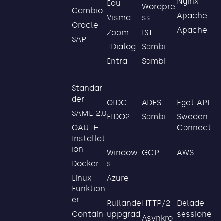
Nginx
Edu
Wordpre
Cambio
Apache
Visma
ss
Oracle
Apache
Zoom
IST
SAP
TDialog
Sambi
Entra
Sambi
Standar
der
OIDC
ADFS
Eget API
SAML 2.0
FIDO2
Sambi
Sweden
Connect
OAUTH
Installat
ion
GCP
AWS
Window
s
Docker
Azure
Linux
Funktion
er
Rullande
HTTP/2
Delade
uppgrad
sessione
Contain
Asynkro