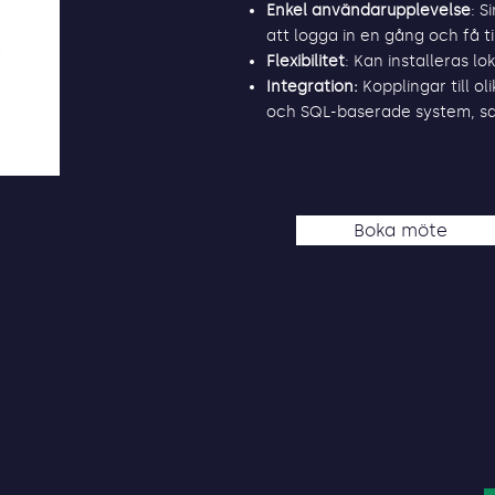
Enkel användarupplevelse
: S
att logga in en gång och få til
Flexibilitet
: Kan installeras l
Integration:
Kopplingar till ol
och SQL-baserade system, sam
Boka möte