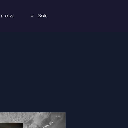
m oss
Sök