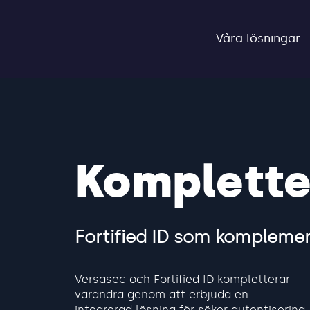
Våra lösningar
Komplette
Fortified ID som komplement
Versasec och Fortified ID kompletterar
varandra genom att erbjuda en
integrerad lösning för säker autentisering