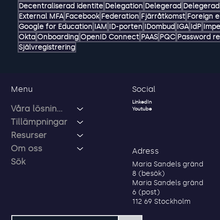
Användningsfall
AD
ADFS
AI
Autentiseringsportal
Authentication hub
Azure
Decentraliserad identite
Delegation
Delegerad
Delegerad 
External MFA
Facebook
Federation
Fjärråtkomst
Foreign e
Google for Education
IAM
ID-porten
IDombud
IGA
IdP
Impe
Okta
Onboarding
OpenID Connect
PAAS
PQC
Password re
Självregistrering
Social
Menu
LinkedIn
Våra lösningar
Youtube
Tillämpningar
Resurser
Om oss
Adress
Sök
Maria Sandels gränd
8 (besök)
Maria Sandels gränd
6 (post)