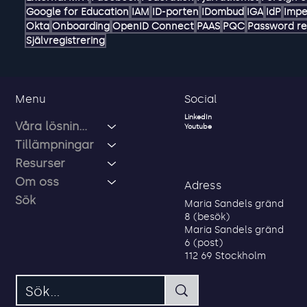
Decentraliserad identite
Delegation
Delegerad
Delegerad 
External MFA
Facebook
Federation
Fjärråtkomst
Foreign e
Google for Education
IAM
ID-porten
IDombud
IGA
IdP
Impe
Okta
Onboarding
OpenID Connect
PAAS
PQC
Password re
Självregistrering
Social
Menu
LinkedIn
Våra lösningar
Youtube
Tillämpningar
Resurser
Om oss
Adress
Sök
Maria Sandels gränd
8 (besök)
Maria Sandels gränd
6 (post)
112 69 Stockholm