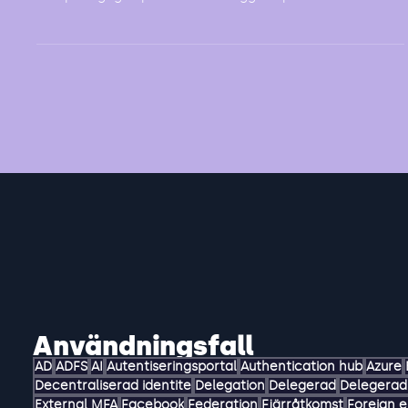
education för att hantera konton, så att både elever
och pedagogisk personal kan logga in på...
Användningsfall
AD
ADFS
AI
Autentiseringsportal
Authentication hub
Azure