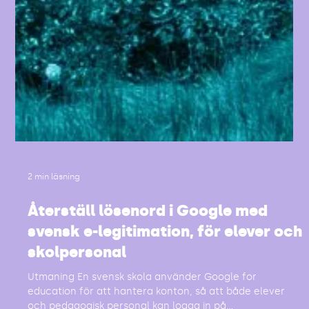
2 min läsning
Återställ lösenord i Google med
svensk e-legitimation, för elever och
skolpersonal
Utmaning En svensk skola använder Google for