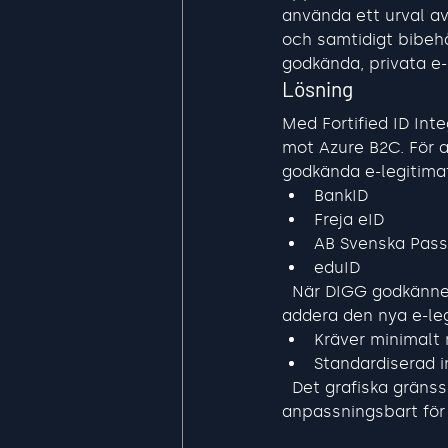
använda ett urval av
och samtidigt bibeh
godkända, privata e-l
Lösning
Med Fortified ID Int
mot Azure B2C. För 
godkända e-legitimat
BankID
Freja eID
AB Svenska Pass
eduID
  När DIGG godkänner
addera den nya e-leg
Kräver minimalt 
Standardiserad i
  Det grafiska gränss
anpassningsbart för 