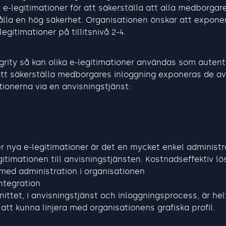
 e-legitimationer för att säkerställa att alla medborgare
ålla en hög säkerhet. Organisationen önskar att expone
egitimationer på tillitsnivå 2-4.
egrity så kan olika e-legitimationer användas som auten
att säkerställa medborgares inloggning exponeras de a
ionerna via en anvisningstjänst:
 nya e-legitimationer är det en mycket enkel administra
itimationen till anvisningstjänsten. Kostnadseffektiv lös
med administration i organisationen
ntegration
nittet, i anvisningstjänst och inloggningsprocess, är hel
att kunna linjera med organisationens grafiska profil.