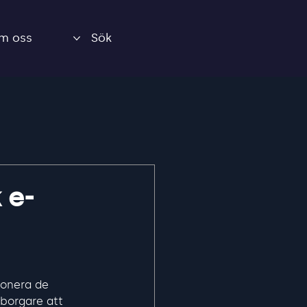
m oss
Sök
 e-
ponera de 
dborgare att 