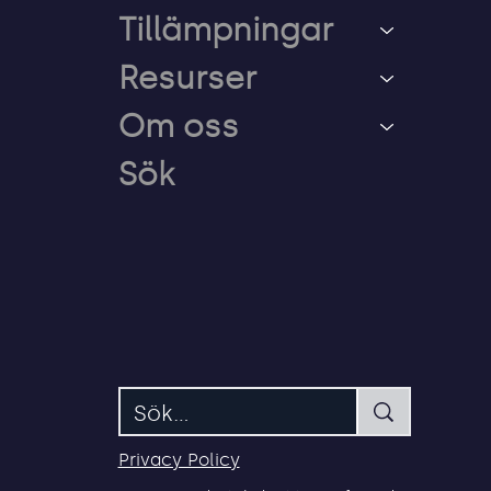
användare tappar
Tillämpningar
åtkomst till sitt Entra-
konto
Resurser
Om oss
Sök
Privacy Policy