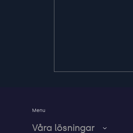
Menu
Våra lösningar
Säker väg tillbaka när