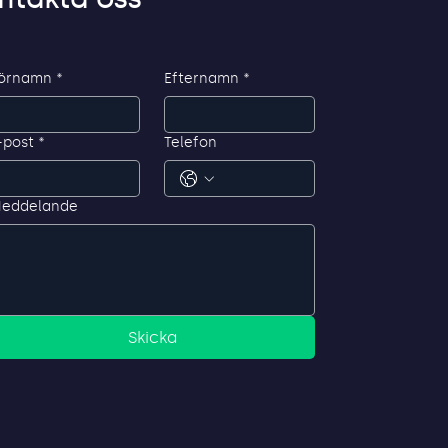
ggning mot SAP
örnamn
*
Efternamn
*
-post
*
Telefon
eddelande
Skicka