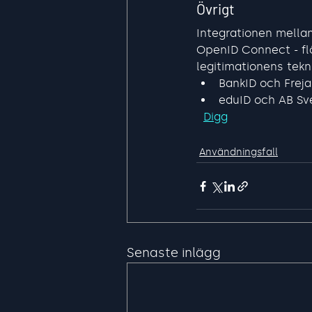
Övrigt
Integrationen mellan 
OpenID Connect - flö
legitimationens tekn
BankID och Freja
eduID och AB Sv
Digg
Användningsfall
Senaste inlägg