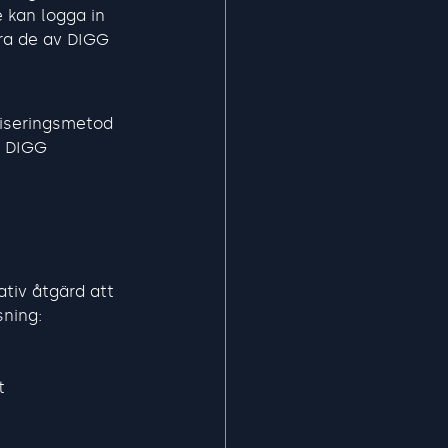
 kan logga in 
ra de av DIGG 
tiseringsmetod 
v DIGG 
tiv åtgärd att 
ning: 
t 