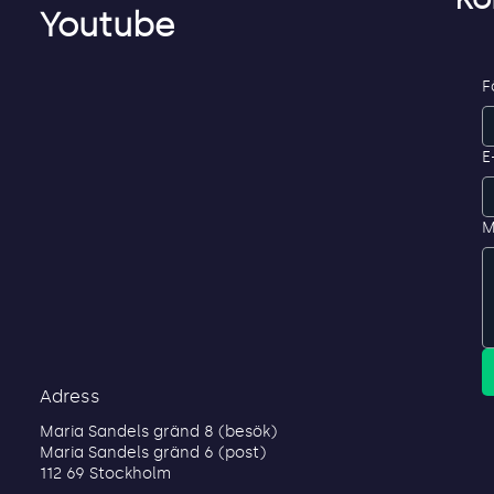
tjänstelegitimation för
inlo
Youtube
anställda, partners och
konsulter
F
E
M
Adress
Maria Sandels gränd 8 (besök)
Maria Sandels gränd 6 (post)
112 69 Stockholm