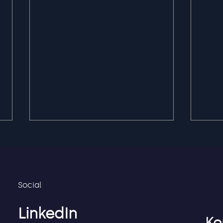
Social
LinkedIn
Privacy first-
Flex
Ko