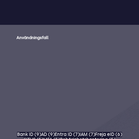
Användningsfall
9 inlägg
9 inlägg
7 inlägg
7 inlägg
6 inlägg
Bank ID
(9)
AD
(9)
Entra ID
(7)
IAM
(7)
Freja eID
(6)