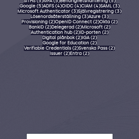
5 inlägg
5 inlägg
5 inlägg
SITHS
(5)
MFA
(5)
Behörighetshantering
(5)
5 inlägg
4 inlägg
4 inlägg
4 inlägg
3 inlägg
Google
(5)
ADFS
(4)
OIDC
(4)
CIAM
(4)
SAML
(3)
3 inlägg
3 inlägg
Microsoft Authenticator
(3)
Självregistrering
(3)
3 inlägg
3 inlägg
Lösenordsåterställning
(3)
Azure
(3)
2 inlägg
2 inlägg
2 inlägg
Provisioning
(2)
OpenID Connect
(2)
Okta
(2)
2 inlägg
2 inlägg
2 inlägg
BankID
(2)
Delegerad
(2)
Microsoft
(2)
2 inlägg
2 inlägg
Authentication hub
(2)
ID-porten
(2)
2 inlägg
2 inlägg
Digital plånbok
(2)
IGA
(2)
2 inlägg
Google for Education
(2)
2 inlägg
2 inlägg
Verifiable Credentials
(2)
Svenska Pass
(2)
2 inlägg
2 inlägg
Issuer
(2)
Entra
(2)