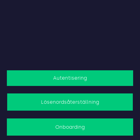
Modern dev ops infrastruktur
Inbyggda integrationer
Unik IAM-kompetens
Autentisering
Lösenordsåterställning
Onboarding