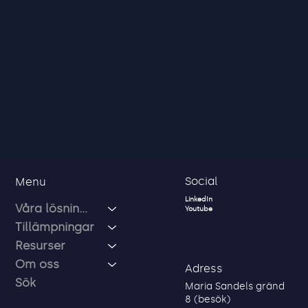
Demo
Vi presenterar en demo av
hur er lösning skulle se ut.
03
Utrullning
Vi ser tillsammans med
våra partners till att er
lösning tas i bruk.
Social
Menu
LinkedIn
Våra lösningar
Youtube
Tillämpningar
Resurser
Om oss
Adress
Sök
Maria Sandels gränd
8 (besök)